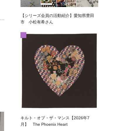
【シリーズ会員の活動紹介】愛知県豊田
市 小松有希さん
キルト・オブ・ザ・マンス【2026年7
月】 The Phoenix Heart