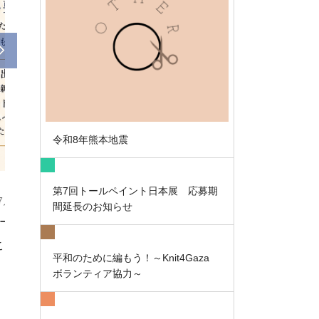
令和8年熊本地震
第7回トールペイント日本展 応募期
その他
2026年07月29日
間延長のお知らせ
令和8年熊本地震
この度の令和8年熊本地震により被災されまし
平和のために編もう！～Knit4Gaza
ます。 また、救済と復旧支援等の活動にご尽力
ボランティア協力～
安全と一日も早い救済・復旧をお祈り申し上げ
へ】 会員の皆様と教室の生徒の皆様が一日も ...