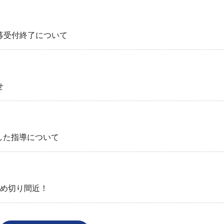
募受付終了について
せ
した指導について
締め切り間近！