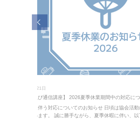
ペイント
2026年07月10日
第7回トールペイント日本展
り、誠にありが
詳細はこちらのページをご確認く
す。 事務局につ
はご迷惑をお掛けし