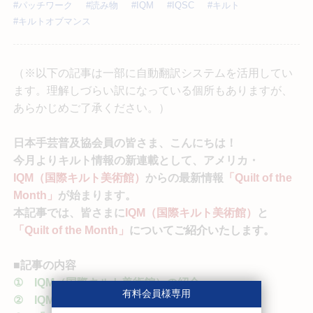
#パッチワーク
#読み物
#IQM
#IQSC
#キルト
#キルトオブマンス
（※以下の記事は一部に自動翻訳システムを活用してい
ます。理解しづらい訳になっている個所もありますが、
あらかじめご了承ください。）
日本手芸普及協会員の皆さま、こんにちは！
今月よりキルト情報の新連載として、アメリカ・
IQM（国際キルト美術館）
からの最新情報
「Quilt of the
Month」
が始まります。
本記事では、皆さまに
IQM（国際キルト美術館）
と
「Quilt of the Month」
についてご紹介いたします。
■記事の内容
① IQM（国際キルト美術館）の紹介
有料会員様専用
② IQMと当協会とのつながり