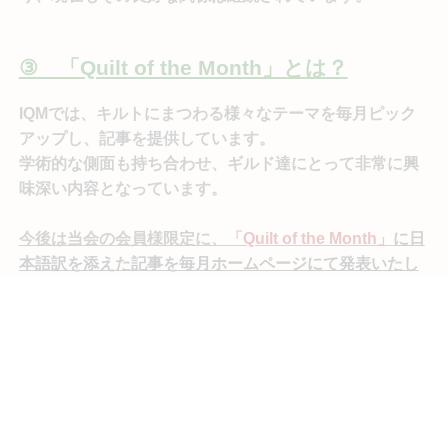
③ 「Quilt of the Month」とは？
IQMでは、キルトにまつわる様々なテーマを毎月ピック
アップし、記事を提供しています。
学術的な側面も持ち合わせ、ギルド達にとって非常に興
味深い内容となっています。
今後は当会の会員様限定に、
「Quilt of the Month」
に日
本語訳を添えた記事を毎月ホームページにて発表いたし
ます！
④ IQMの建物は「キルト」そのもの！
オススメの記事
2008年、センターが3つの展示ギャラリーと保管庫を備
えた 37,000 平方フィート（1,040坪）の建物に移転した