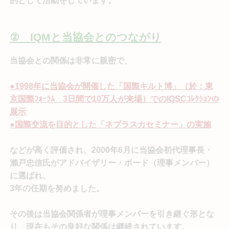
的として活動をしています。
② IQMと当協会とのつながり
当協会との関係は非常に親密で、
●1998年に当協会が開催した「国際キルト博」（於：東
京国際ﾌｫｰﾗﾑ 3日間で10万人が来場）でのIQSCｺﾚｸｼｮﾝの
展示
●国際交流を目的とした「ネブラスカセミナー」の実施
などが高く評価され、2000年6月に当協会初代理事長・
瀨戸忠信氏がアドバイザリー・ボード（理事メンバー）
に選ばれ、
3年の任期を努めました。
その後は当協会関係者が理事メンバーを引き継ぐ形とな
り、現在もその良好な関係は継続されています。