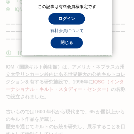
③ 「Quilt of the Month」とは？
この記事は有料会員様限定です
④ IQMの建物は「キルト」そのもの！
ログイン
ーーーーーーーーーーーーーーーーーーーーーーーーー
有料会員について
ーーーーーーーーーーーーーーーーーーーーーーーーー
ーーーーーー
閉じる
① IQM（国際キルト美術館）の紹介
IQM（国際キルト美術館）は、
アメリカ・ネブラスカ州
立大学リンカーン校内にある世界最大の公的キルトコレ
クションを有する研究施設
で、1996年に
IQSC（インタ
ーナショナル・キルト・スタディー・センター）
の名称
で設立されました。
古いものでは1600 年代から現代まで、65 か国以上から
のキルト作品を所蔵し、
歴史を通じてキルトの伝統を研究し、展示することを目