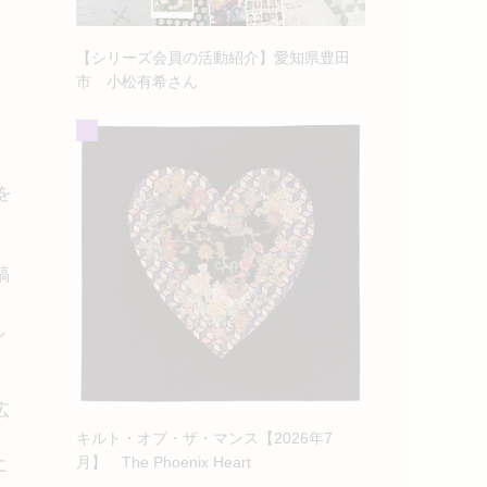
【シリーズ会員の活動紹介】愛知県豊田
市 小松有希さん
を
縞
し
広
キルト・オブ・ザ・マンス【2026年7
月】 The Phoenix Heart
に