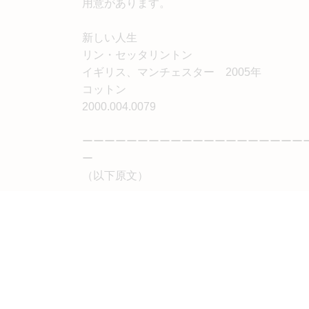
用意があります。
新しい人生
リン・セッタリントン
イギリス、マンチェスター 2005年
コットン
2000.004.0079
ーーーーーーーーーーーーーーーーーーーー
ー
（以下原文）
New Life
For April's Quilt of the Month, we are sharing t
From the artist:
“This quilt celebrates and acknowledges the jo
and the impending birth of my first child (I was