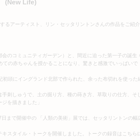
(New Life)
動するアーティスト、リン・セッタリントンさんの作品をご紹介
都会のコミュニティガーデン）と、間近に迫った第一子の誕生 
初めての赤ちゃんを授かることになり、驚きと感激でいっぱいで
世紀初頭にイングランド北部で作られた、余った布切れを使った
は手刺しゅうで、土の掘り方、種の蒔き方、草取りの仕方、そ
ージを描きました」
useumで9月7日まで開催中の 「人類の美術」展では、セッタリントンの幅
テキスタイル・トークを開催しました。トークの録音はこちら