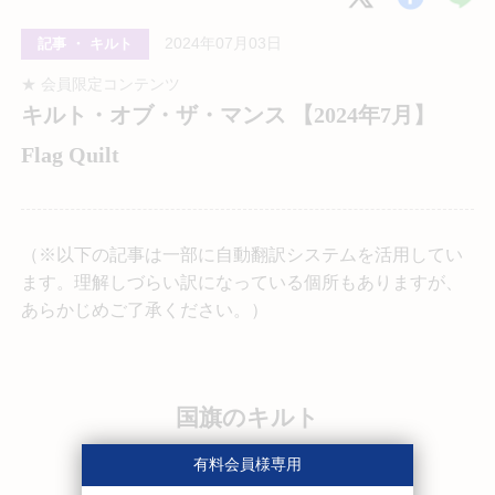
2024年07月03日
記事 ・ キルト
★ 会員限定コンテンツ
キルト・オブ・ザ・マンス 【2024年7月】
Flag Quilt
（※以下の記事は一部に自動翻訳システムを活用してい
ます。理解しづらい訳になっている個所もありますが、
あらかじめご了承ください。）
国旗のキルト
有料会員様専用
(
Flag Quilt
)