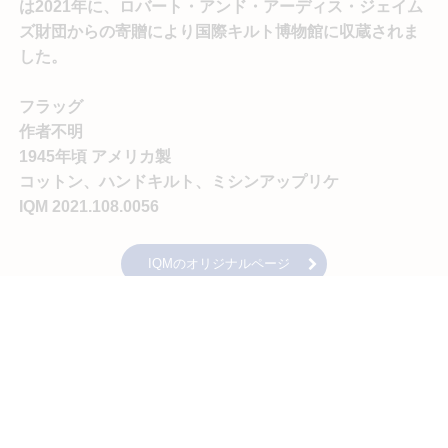
は2021年に、ロバート・アンド・アーディス・ジェイム
ズ財団からの寄贈により国際キルト博物館に収蔵されま
した。
フラッグ
作者不明
1945年頃 アメリカ製
コットン、ハンドキルト、ミシンアップリケ
IQM 2021.108.0056
IQMのオリジナルページ
ーーーーーーーーーーーーーーーーーーーーーーーーー
ーーーーーーーーーーーーーーーーーーーーーーーーー
オススメの記事
ーーーーーー
（以下原文）
For July's Quilt of the Month, we are sharing this patriotic