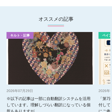
オススメの記事
キルト・記事
ペイン
2026年07月29日
2026年
※以下の記事は一部に自動翻訳システムを活用
「第7
しています。理解しづらい翻訳になっている個
付して
所もありますが、 ...
にご参加