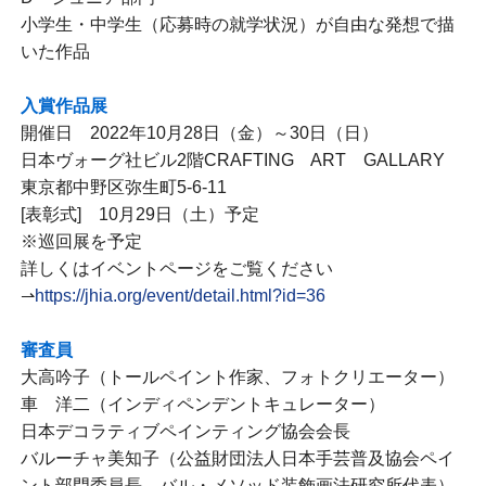
小学生・中学生（応募時の就学状況）が自由な発想で描
いた作品
入賞作品展
開催日 2022年10月28日（金）～30日（日）
日本ヴォーグ社ビル2階CRAFTING ART GALLARY
東京都中野区弥生町5-6-11
[表彰式] 10月29日（土）予定
※巡回展を予定
詳しくはイベントページをご覧ください
⇀
https://jhia.org/event/detail.html?id=36
審査員
大高吟子（トールペイント作家、フォトクリエーター）
車 洋二（インディペンデントキュレーター）
日本デコラティブペインティング協会会長
バルーチャ美知子（公益財団法人日本手芸普及協会ペイ
ント部門委員長、バル・メソッド装飾画法研究所代表）