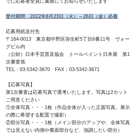
でに応募者全員に書面にてお知らせいたします
受付期間 2022年8月23日（火）～26日（金）必着
応募用紙送付先
〒164-0013 東京都中野区弥生町5丁目6番11号 ヴォー
グビル内
（公財）日本手芸普及協会 トールペイント日本展 第1
次審査係
TEL：03-5342-3670 FAX：03-5342-3671
【応募写真】
第1次審査は応募写真で選考いたします。写真は2カット
ご用意ください
①全体写真・・・1枚（作品全体が入った正面写真。展示
の際に希望する配置で撮影）
②部分写真・・・1枚（メイン部分のアップや、全体写真
では見えない内側や裏面部分など、強調したい部分）