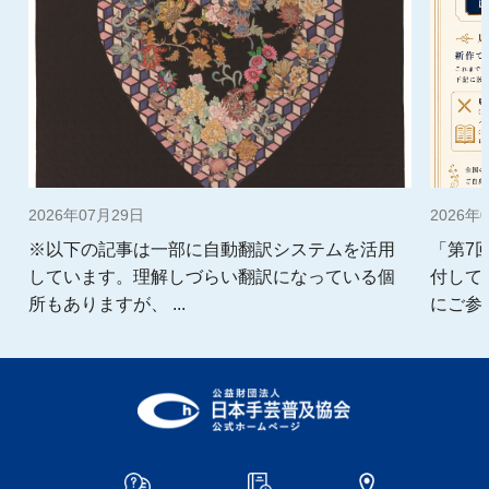
2026年07月29日
2026年
※以下の記事は一部に自動翻訳システムを活用
「第7
しています。理解しづらい翻訳になっている個
付して
所もありますが、 ...
にご参加