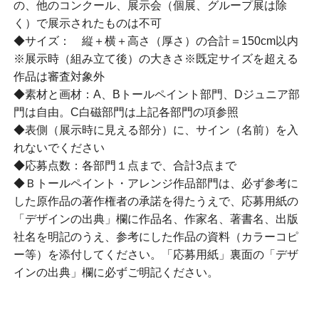
の、他のコンクール、展示会（個展、グループ展は除
く）で展示されたものは不可
◆サイズ： 縦＋横＋高さ（厚さ）の合計＝150cm以内
※展示時（組み立て後）の大きさ※既定サイズを超える
作品は審査対象外
◆素材と画材：A、Bトールペイント部門、Dジュニア部
門は自由。C白磁部門は上記各部門の項参照
◆表側（展示時に見える部分）に、サイン（名前）を入
れないでください
◆応募点数：各部門１点まで、合計3点まで
◆Ｂトールペイント・アレンジ作品部門は、必ず参考に
した原作品の著作権者の承諾を得たうえで、応募用紙の
「デザインの出典」欄に作品名、作家名、著書名、出版
社名を明記のうえ、参考にした作品の資料（カラーコピ
ー等）を添付してください。「応募用紙」裏面の「デザ
インの出典」欄に必ずご明記ください。