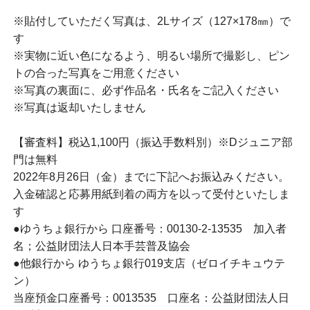
※貼付していただく写真は、2Lサイズ（127×178㎜）で
す
※実物に近い色になるよう、明るい場所で撮影し、ピン
トの合った写真をご用意ください
※写真の裏面に、必ず作品名・氏名をご記入ください
※写真は返却いたしません
【審査料】税込1,100円（振込手数料別）※Dジュニア部
門は無料
2022年8月26日（金）までに下記へお振込みください。
入金確認と応募用紙到着の両方を以って受付といたしま
す
●ゆうちょ銀行から 口座番号：00130-2-13535 加入者
名；公益財団法人日本手芸普及協会
●他銀行から ゆうちょ銀行019支店（ゼロイチキュウテ
ン）
当座預金口座番号：0013535 口座名：公益財団法人日