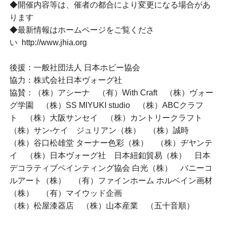
◆開催内容等は、催者の都合により変更になる場合があ
ります
◆最新情報はホームページをご覧くださ
い http://www.jhia.org
後援：一般社団法人 日本ホビー協会
協力：株式会社日本ヴォーグ社
協賛：（株）アシーナ （有）With Craft （株）ヴォー
グ学園 （株）SS MIYUKI studio （株）ABCクラフ
ト （株）大阪サンセイ （株）カントリークラフト
（株）サン-ケイ ジュリアン（株） （株）誠時
（株）谷口松雄堂 ターナー色彩（株） （株）ヂヤンテ
イ （株）日本ヴォーグ社 日本紐釦貿易（株） 日本
デコラティブペインティング協会 白光（株） バニーコ
ルアート（株） （有）ファインホーム ホルベイン画材
（株） （有）マイウッド企画
（株）松屋漆器店 （株）山本産業 （五十音順）