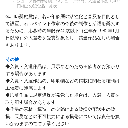
ジュニア部門参加賞 「3ジュニア部門」入選全作品 1,000
円相当の記念品・賞状
※JHIA奨励賞は、若い年齢層の活性化と普及を目的とし
て設置。若いペイント作家の今後の制作と活躍を奨励す
るために、応募時の年齢が40歳以下（生年が1982年1月1
日以降）の入選者を受賞対象とし、該当作品なしの場合
もあります。
その他
◆入賞・入選作品は、展示などのため主催者がお預かり
する場合があります
◆入賞・入選作品の、印刷物などの掲載に関わる権利は
主催者に帰属します
◆応募作品に規定違反が発覚した場合は、入選・入賞を
取り消す場合があります
◆作品の素材・構造上の欠陥による破損や配送中の破
損、天災などの不可抗力による損傷については責任を負
いかねますのでご了承ください