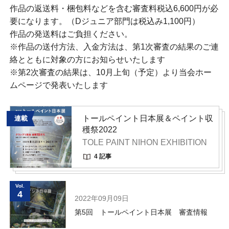
作品の返送料・梱包料などを含む審査料税込6,600円が必
要になります。（Dジュニア部門は税込み1,100円）
作品の発送料はご負担ください。
※作品の送付方法、入金方法は、第1次審査の結果のご連
絡とともに対象の方にお知らせいたします
※第2次審査の結果は、10月上旬（予定）より当会ホー
ムページで発表いたします
トールペイント日本展＆ペイント収
連載
穫祭2022
TOLE PAINT NIHON EXHIBITION
4 記事
Vol.
4
2022年09月09日
第5回 トールペイント日本展 審査情報