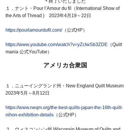
＊終了いたしました
１．ナント・Pour l’Amour du fil（International Show of
the Arts of Thread ) 2023年4月19～22日
https://pourlamourdufil.com/
（公式HP）
https://www.youtube.com/watch?v=yZcIwSb3ZDE
（Quilt
mania 公式YouTube）
アメリカ合衆国
１．ニューイングランド州・New England Quilt Museum
2023年5月～8月12日
https://www.neqm.org/the-best-quilts-japan-the-16th-quilt-
nihon-exhibition-details
（公式HP）
２．ウィスコンシン州 Wisconsin Museum of Quilts and