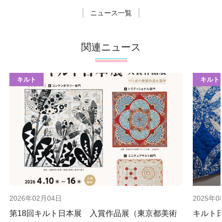
ニュース一覧
関連ニュース
キルト
キルト
2026年02月04日
2025年0
第18回キルト日本展 入賞作品展（東京都美術
キルト