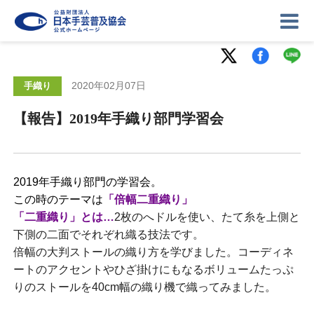
2020年02月07日
手織り
【報告】2019年手織り部門学習会
ニュース
記事
講座
2019年手織り部門の学習会。
イベント
ギャラリー
お問い合わせ
この時のテーマは
「倍幅二重織り」
「二重織り」とは…
2枚のへドルを使い、たて糸を上側と
協会について
ログイン
下側の二面でそれぞれ織る技法です。
倍幅の大判ストールの織り方を学びました。コーディネ
ートのアクセントやひざ掛けにもなるボリュームたっぷ
りのストールを40cm幅の織り機で織ってみました。