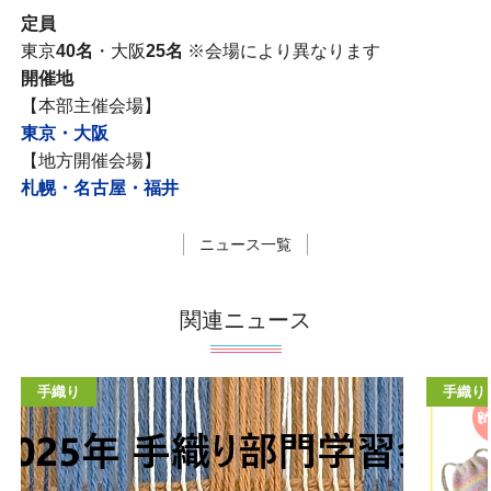
定員
東京
40名
・大阪
25名
※会場により異なります
開催地
【本部主催会場】
東京・大阪
【地方開催会場】
札幌・名古屋・福井
ニュース一覧
関連ニュース
手織り
手織り