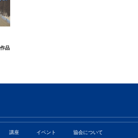
業作品
講座
イベント
協会について