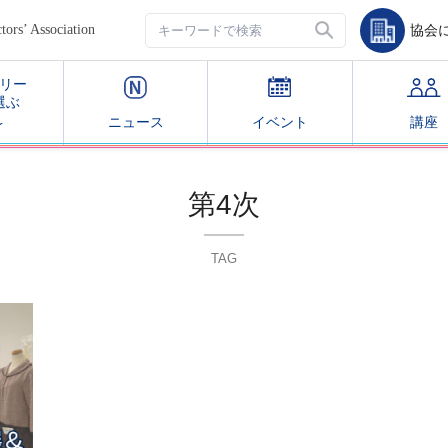
’ Association
協会
リー
選ぶ
ニュース
イベント
講座
第4次
TAG