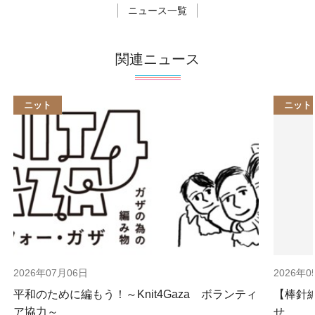
ニュース一覧
関連ニュース
ニット
ニット
2026年07月06日
2026年0
平和のために編もう！～Knit4Gaza ボランティ
【棒針
ア協力～
せ