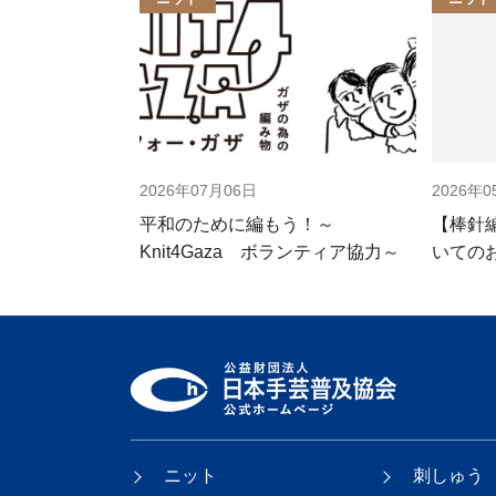
2026年07月06日
2026年0
平和のために編もう！～
【棒針
Knit4Gaza ボランティア協力～
いての
ニット
刺しゅう