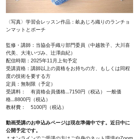
〈写真〉学習会レッスン作品：畝あじろ織りのランチョ
ンマットとポーチ
監修・講師：当協会手織り部門委員（中越敦子、大川喜
代美、大滝いづみ、辻澤由紀）
配信時期：2025年11月上旬予定
受講資格：講師以上の資格をお持ちの方、もしくは同程
度の技術を要する方
定員：無制限（予定）
受講料： 有資格会員価格...7150円（税込） 一般価
格...8800円（税込）
教材費： 5100円（税込）
動画受講のお申込みページは現在準備中です。近日中に
公開予定です。
＊オンラインでご受講の方はご自身のネット環境やZoom