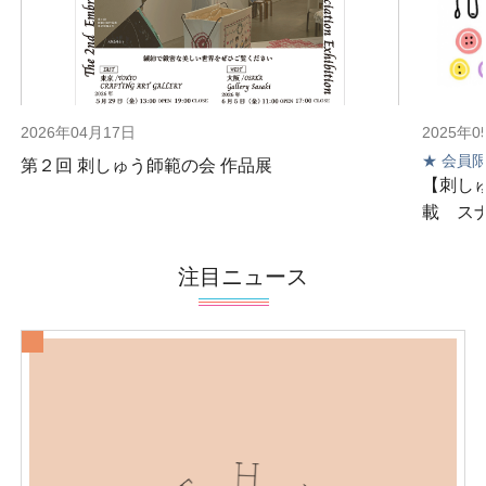
2026年04月17日
2025年0
★ 会員
第２回 刺しゅう師範の会 作品展
【刺しゅ
載 ス
注目ニュース