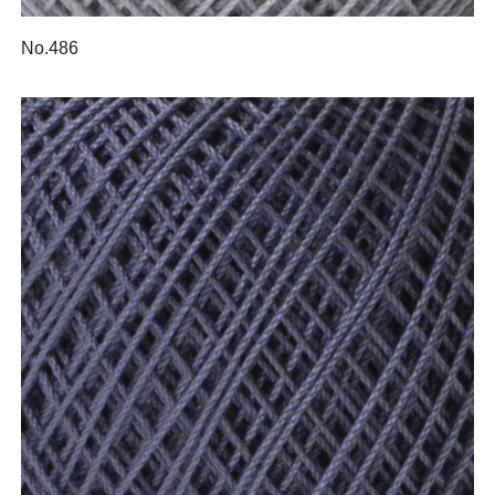
No.486