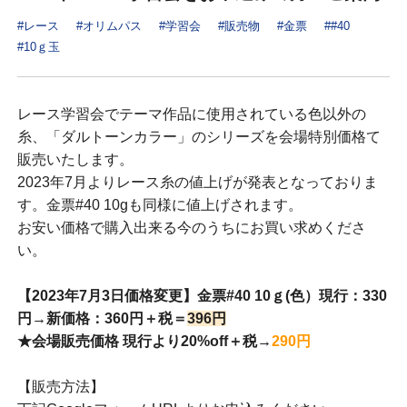
#レース
#オリムパス
#学習会
#販売物
#金票
##40
#10ｇ玉
レース学習会でテーマ作品に使用されている色以外の
糸、「ダルトーンカラー」のシリーズを会場特別価格て
販売いたします。
2023年7月よりレース糸の値上げが発表となっておりま
す。金票#40 10gも同様に値上げされます。
お安い価格で購入出来る今のうちにお買い求めくださ
い。
【2023年7月3日価格変更】金票#40 10ｇ(色）現行：330
円→新価格：360円＋税＝
396円
★会場販売価格 現行より20%off＋税→
290円
【販売方法】