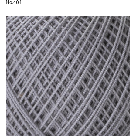
No.484