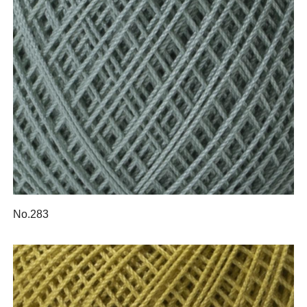
No.283