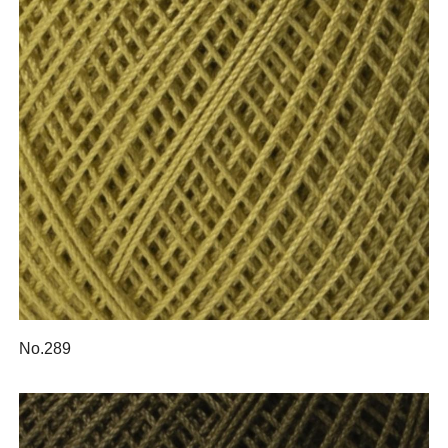
No.289