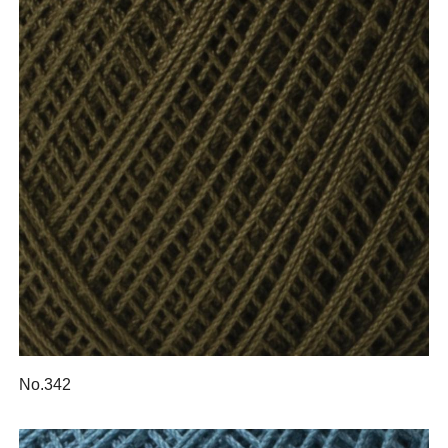
No.342