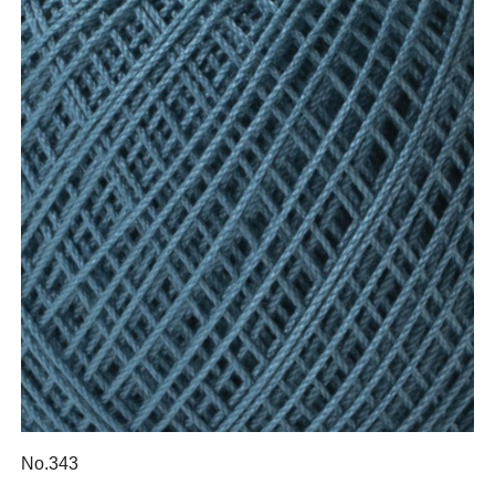
No.343