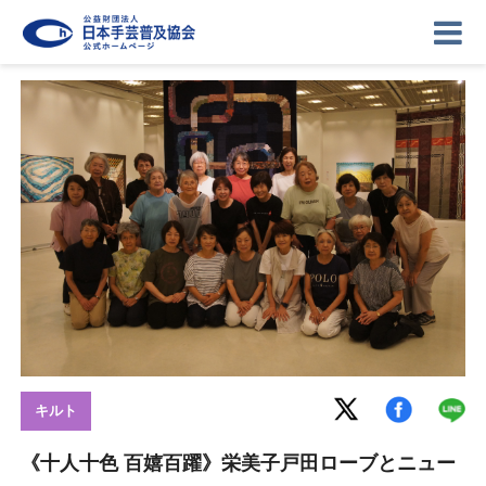
ニュース
記事
講座
イベント
ギャラリー
お問い合わせ
協会について
ログイン
キルト
《十人十色 百嬉百躍》栄美子戸田ローブとニュー