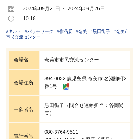
2024年09月21日 ～ 2024年09月26日
10-18
#
キルト
#
パッチワーク
#
作品展
#
奄美
#
黒田街子
#
奄美市
市民交流センター
会場名
奄美市市民交流センター
894-0032 鹿児島県 奄美市 名瀬柳町2
会場住所
番1号
黒田街子（問合せ連絡担当：谷岡尚
主催者名
美）
080-3764-9511
電話番号