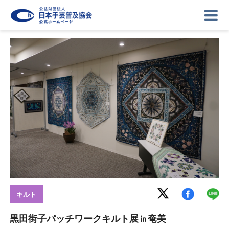
ニュース
記事
講座
イベント
ギャラリー
お問い合わせ
協会について
ログイン
キルト
黒田街子パッチワークキルト展㏌奄美