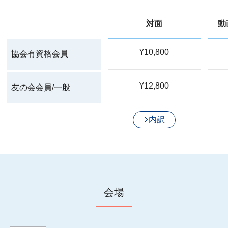
対面
動
¥10,800
協会有資格会員
¥12,800
友の会会員/一般
内訳
会場