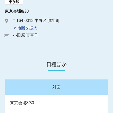
東京都
東京会場8/30
〒164-0013 中野区 弥生町
> 地図を拡大
小田原 真喜子
日程ほか
対面
東京会場8/30