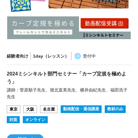
経験者向け
1day（レッスン）
受付中
2024ミシンキルト部門セミナー「カーブ定規を極めよ
う」
講師：菅原順子先生、堀北直美先生、横井由紀先生、福田浩子
先生
動画配信・通信講座
教材のみ
東京
大阪
名古屋
対面
オンライン