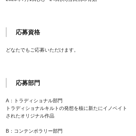
応募資格
どなたでもご応募いただけます。
応募部門
A：トラディショナル部門
トラディショナルキルトの発想を核に新たにイノベイト
されたオリジナル作品
B：コンテンポラリー部門