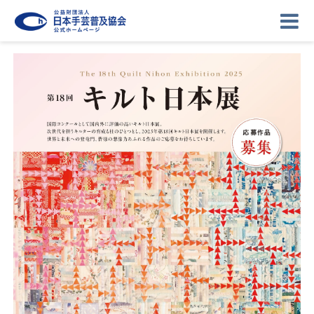
ニュース
記事
講座
イベント
ギャラリー
お問い合わせ
協会について
ログイン