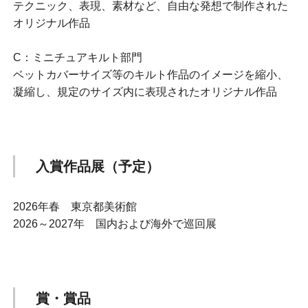
テクニック、表現、素材など、自由な発想で制作された
オリジナル作品
C：ミニチュアキルト部門
ベットカバーサイズ等のキルト作品のイメージを縮小、
凝縮し、規定のサイズ内に表現されたオリジナル作品
入賞作品展（予定）
2026年春 東京都美術館
2026～2027年 国内および海外で巡回展
賞・賞品