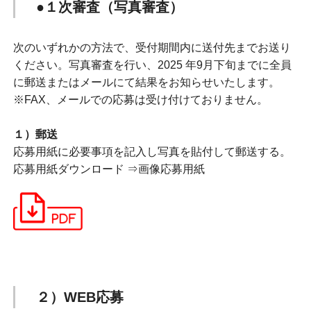
●１次審査（写真審査）
次のいずれかの方法で、受付期間内に送付先までお送り
ください。写真審査を行い、2025 年9月下旬までに全員
に郵送またはメールにて結果をお知らせいたします。
※FAX、メールでの応募は受け付けておりません。
１）郵送
応募用紙に必要事項を記入し写真を貼付して郵送する。
応募用紙ダウンロード ⇒画像応募用紙
２）WEB応募