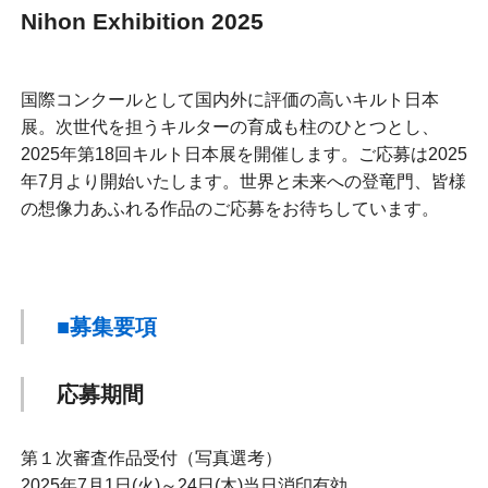
Nihon Exhibition 2025
国際コンクールとして国内外に評価の高いキルト日本
展。次世代を担うキルターの育成も柱のひとつとし、
2025年第18回キルト日本展を開催します。ご応募は2025
年7月より開始いたします。世界と未来への登竜門、皆様
の想像力あふれる作品のご応募をお待ちしています。
■募集要項
応募期間
第１次審査作品受付（写真選考）
2025年7月1日(火)～24日(木)当日消印有効