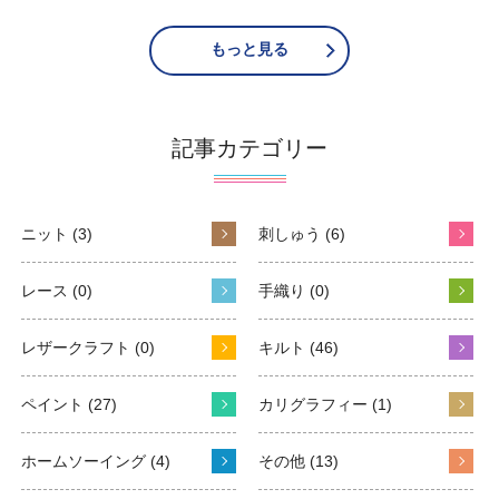
もっと見る
記事カテゴリー
ニット (3)
刺しゅう (6)
レース (0)
手織り (0)
レザークラフト (0)
キルト (46)
ペイント (27)
カリグラフィー (1)
ホームソーイング (4)
その他 (13)