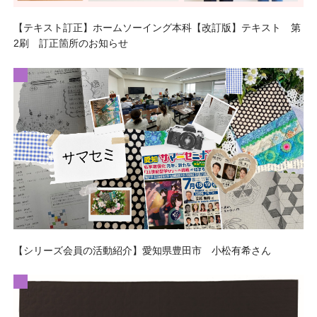
【テキスト訂正】ホームソーイング本科【改訂版】テキスト 第
2刷 訂正箇所のお知らせ
【シリーズ会員の活動紹介】愛知県豊田市 小松有希さん